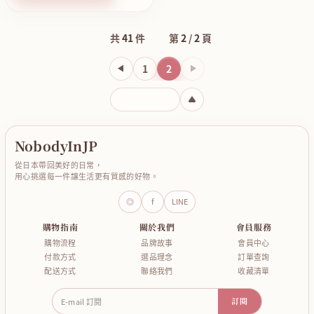
共
41
件
第
2
/
2
頁
1
2
下一頁
輸入頁碼
NobodyInJP
從日本帶回美好的日常，
用心挑選每一件讓生活更有質感的好物。
◎
f
LINE
購物指南
關於我們
會員服務
購物流程
品牌故事
會員中心
付款方式
選品理念
訂單查詢
配送方式
聯絡我們
收藏清單
E-mail 訂閱
訂閱