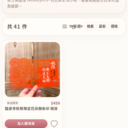
柔細節。
共 41 件
篩選
推薦
最新
價格
$450
新品現貨
龍泉寺秋祭限定花朵御朱印 現貨
加入購物車