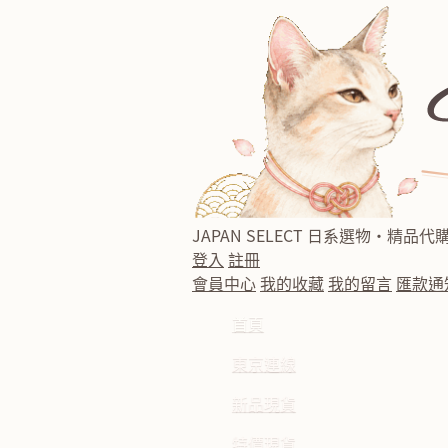
JAPAN SELECT
日系選物・精品代
登入
註冊
會員中心
我的收藏
我的留言
匯款通
首頁
東京連線
新品現貨
特價現貨