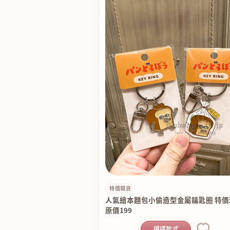
特價現貨
人氣繪本麵包小偷造型金屬鑰匙圈 特
原價199
選擇款式