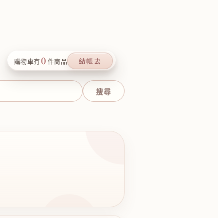
0
結帳去
購物車有
件商品