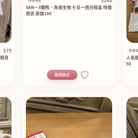
$145
特價現貨
SAN－X懶熊、角落生物 七日一週分隔盒 特價
現貨 原價180
$75
特價
價現貨
人氣
50
選擇款式