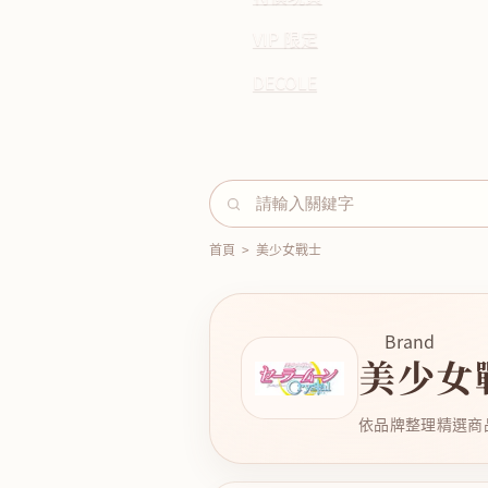
VIP 限定
DECOLE
首頁
>
美少女戰士
Brand
美少女
依品牌整理精選商品，