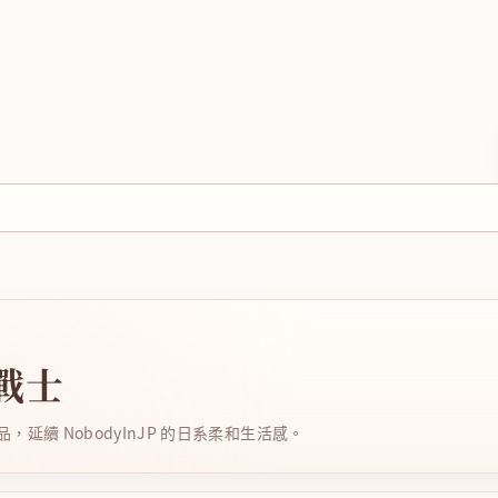
戰士
延續 NobodyInJP 的日系柔和生活感。