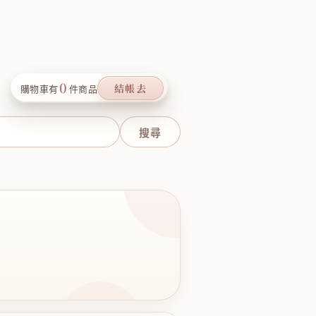
0
結帳去
購物車有
件商品