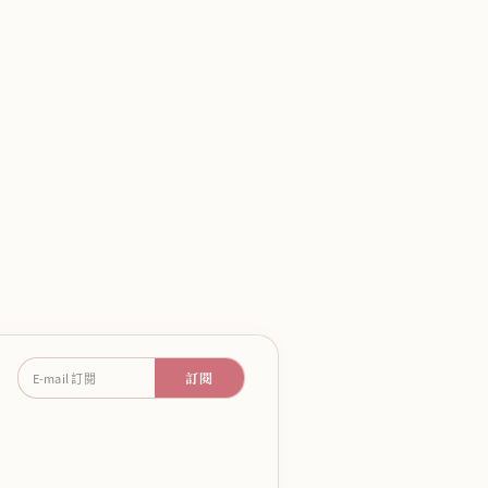
訂閱
E-mail 訂閱