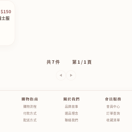
$150
戰士服
共
7
件
第
1
/
1
頁
上一頁
下一頁
購物指南
關於我們
會員服務
購物流程
品牌故事
會員中心
付款方式
選品理念
訂單查詢
配送方式
聯絡我們
收藏清單