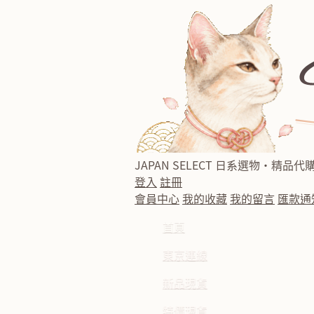
JAPAN SELECT
日系選物・精品代
登入
註冊
會員中心
我的收藏
我的留言
匯款通
首頁
東京連線
新品現貨
特價現貨