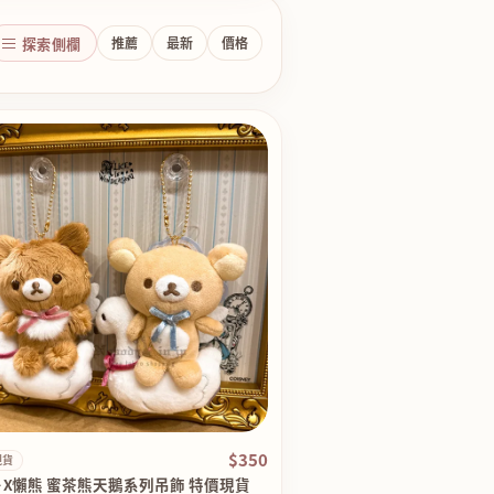
探索側欄
推薦
最新
價格
$350
現貨
－X懶熊 蜜茶熊天鵝系列吊飾 特價現貨