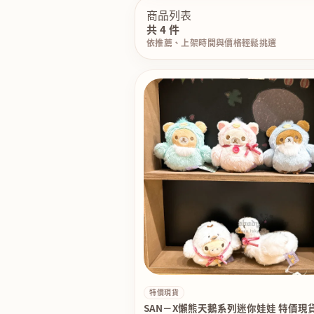
商品列表
共 4 件
依推薦、上架時間與價格輕鬆挑選
特價現貨
SAN－X懶熊天鵝系列迷你娃娃 特價現貨