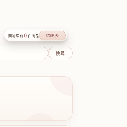
0
結帳去
購物車有
件商品