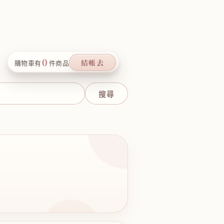
0
結帳去
購物車有
件商品