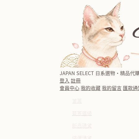
JAPAN SELECT
日系選物・精品代
登入
註冊
會員中心
我的收藏
我的留言
匯款通
首頁
東京連線
新品現貨
特價現貨