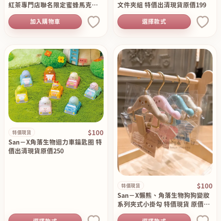
紅茶專門店聯名限定蜜蜂馬克杯
文件夾組 特價出清現貨原價199
特價現貨原價850
加入購物車
選擇款式
$100
特價現貨
San－X角落生物迴力車鑰匙圈 特
價出清現貨原價250
$100
特價現貨
San－X懶熊、角落生物狗狗變妝
系列夾式小掛勾 特價現貨 原價19
0