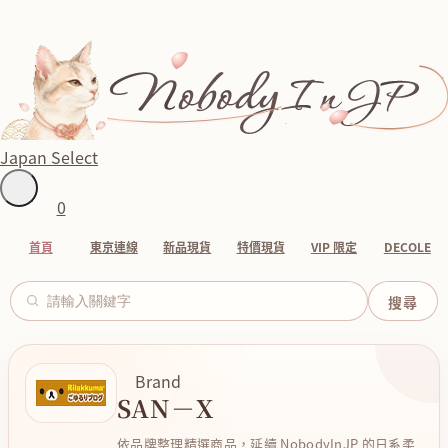
Japan Select
0
首頁
東京連線
新品現貨
特價現貨
VIP 限定
DECOLE
Brand
SAN－X
依品牌整理精選商品，延續 NobodyInJP 的日系柔