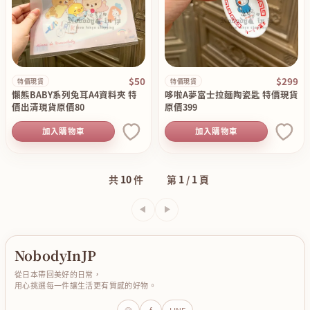
$50
$299
特價現貨
特價現貨
懶熊BABY系列兔耳A4資料夾 特
哆啦A夢富士拉麵陶瓷匙 特價現貨
價出清現貨原價80
原價399
加入購物車
加入購物車
共
10
件
第
1
/
1
頁
上一頁
下一頁
NobodyInJP
從日本帶回美好的日常，
用心挑選每一件讓生活更有質感的好物。