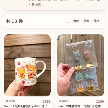
和生活感。
共 10 件
推薦
最新
價格
$399
$100
特價現貨
特價現貨
San－X懶妹期間限定x山田詩子
San－X角落生物、懶熊2入造型